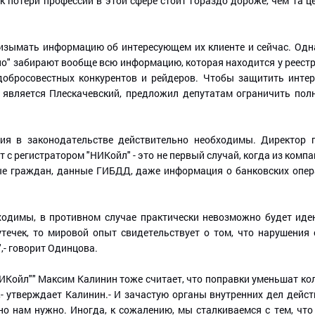
к потери профессии в этой сфере стоит гораздо дороже, чем та 
зымать информацию об интересующем их клиенте и сейчас. Одна
но" забирают вообще всю информацию, которая находится у реест
обросовестных конкурентов и рейдеров. Чтобы защитить интер
 является Плескачевский, предложил депутатам ограничить пол
ия в законодательстве действительно необходимы. Директор 
 с регистратором "НИКойл" - это не первый случай, когда из ком
е граждан, данные ГИБДД, даже информация о банковских опера
бходимы, в противном случае практически невозможно будет иде
 утечек, то мировой опыт свидетельствует о том, что нарушения
,- говорит Одинцова.
ИКойл"" Максим Калинин тоже считает, что поправки уменьшат кол
,- утверждает Калинин.- И зачастую органы внутренних дел дейс
но нам нужно. Иногда, к сожалению, мы сталкиваемся с тем, чт