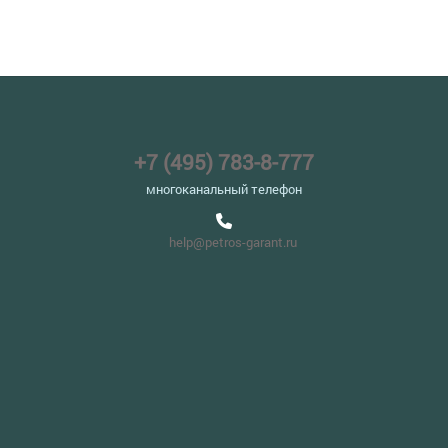
+7 (495) 783-8-777
многоканальный телефон
help@petros-garant.ru