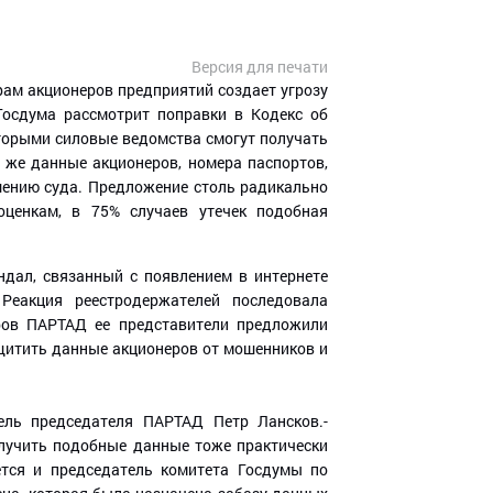
Версия для печати
рам акционеров предприятий создает угрозу
Госдума рассмотрит поправки в Кодекс об
оторыми силовые ведомства смогут получать
 же данные акционеров, номера паспортов,
шению суда. Предложение столь радикально
оценкам, в 75% случаев утечек подобная
ндал, связанный с появлением в интернете
Реакция реестродержателей последовала
оров ПАРТАД ее представители предложили
щитить данные акционеров от мошенников и
тель председателя ПАРТАД Петр Лансков.-
олучить подобные данные тоже практически
ется и председатель комитета Госдумы по