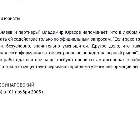
 и юристы.
нязев и партнеры" Владимир Юрасов напоминает, что в любом сл
ть ей содействие только по официальным запросам. "Если закон з
и, безусловно, значительно уменьшится. Другое дело, что та
ая ею информация затем все равно не попадет на черный рынок",- 
о работодатели все чаще требуют прописать в договорах с раб
 о том, что существует серьезная проблема утечек информации непо
-ВОЙНАРОВСКИЙ
 от 01 ноября 2005 г.