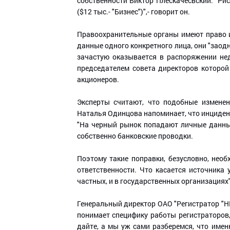
собственности Виктор Плескачесвский. "Рис
($12 тыс.- "Бизнес")",- говорит он.
Правоохранительные органы имеют право и
данные одного конкретного лица, они "заод
зачастую оказывается в распоряжении нед
председателем совета директоров которой
акционеров.
Эксперты считают, что подобные изменен
Наталья Одинцова напоминает, что инцидент
"На черный рынок попадают личные данны
собственно банковские проводки.
Поэтому такие поправки, безусловно, нео
ответственности. Что касается источника
частных, и в государственных организациях"
Генеральный директор ОАО "Регистратор "Н
понимает специфику работы регистраторов
дайте, а мы уж сами разберемся, что имен