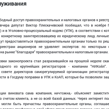
служивания
ободный доступ правоохранительных и налоговых органов к реест
вчера депутат Виктор Плескачевский пообещал, что в ноябре 
и в Уголовно-процессуальный кодекс (УПК), в соответствии с к
о конкретному заинтересовавшему их юридическому лицу, личные
удут предоставляться правоохранительным органам только по ре
реестрам акционеров не удивляет экспертов: по некоторым 
на рынке "благодаря" правоохранительным и налоговым органам.
вки законопроекта стал разразившийся на прошлой неделе ска
ного из крупнейших регистраторов - компании "НИКойл". 
 совете директоров саморегулируемой организации регистрат
ести в Госдуму поправки в УПК и КоАП, которые бы позволили за
ации виновата сама компания, ничтожна,- объясняет замести
о счетом клиента, а не со всей базой данных. Через интернет п
х могли быть причастны правоохранительные органы, соглаша