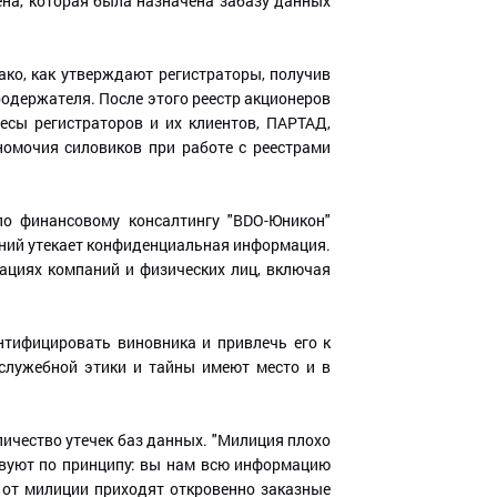
цена, которая была назначена забазу данных
ко, как утверждают регистраторы, получив
родержателя. После этого реестр акционеров
есы регистраторов и их клиентов, ПАРТАД,
номочия силовиков при работе с реестрами
по финансовому консалтингу "BDO-Юникон"
паний утекает конфиденциальная информация.
циях компаний и физических лиц, включая
нтифицировать виновника и привлечь его к
 служебной этики и тайны имеют место и в
ичество утечек баз данных. "Милиция плохо
твуют по принципу: вы нам всю информацию
о от милиции приходят откровенно заказные