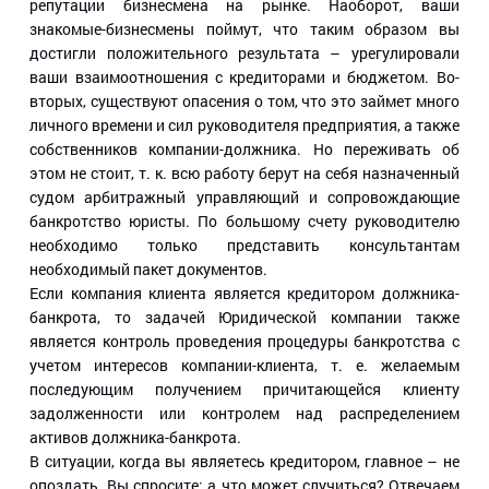
репутации бизнесмена на рынке. Наоборот, ваши
знакомые-бизнесмены поймут, что таким образом вы
достигли положительного результата – урегулировали
ваши взаимоотношения с кредиторами и бюджетом. Во-
вторых, существуют опасения о том, что это займет много
личного времени и сил руководителя предприятия, а также
собственников компании-должника. Но переживать об
этом не стоит, т. к. всю работу берут на себя назначенный
судом арбитражный управляющий и сопровождающие
банкротство юристы. По большому счету руководителю
необходимо только представить консультантам
необходимый пакет документов.
Если компания клиента является кредитором должника-
банкрота, то задачей Юридической компании также
является контроль проведения процедуры банкротства с
учетом интересов компании-клиента, т. е. желаемым
последующим получением причитающейся клиенту
задолженности или контролем над распределением
активов должника-банкрота.
В ситуации, когда вы являетесь кредитором, главное – не
опоздать. Вы спросите: а что может случиться? Отвечаем