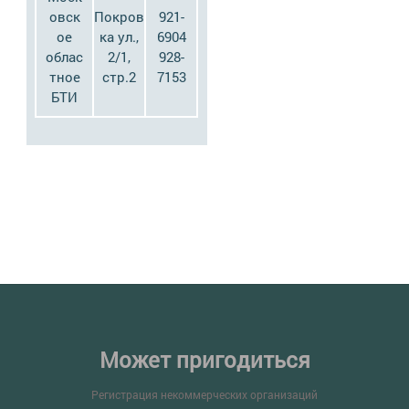
овск
Покров
921-
ое
ка ул.,
6904
облас
2/1,
928-
тное
стр.2
7153
БТИ
Может пригодиться
Регистрация некоммерческих организаций