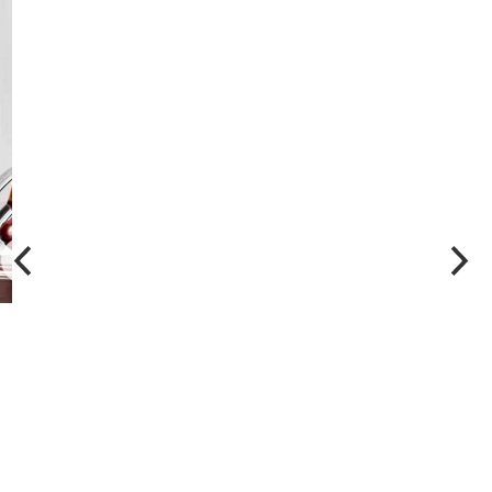
Безопасная ликвидация
компании и ответственности!
От простого закрытия ИП без долгов или ООО
с нулевым балансом до ликвидации